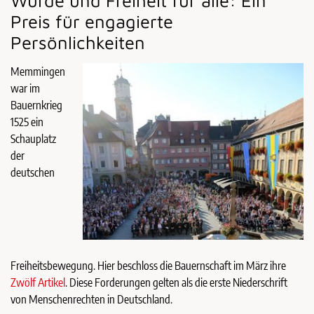
Würde und Freiheit für alle: Ein
Preis für engagierte
Persönlichkeiten
Memmingen
war im
Bauernkrieg
1525 ein
Schauplatz
der
deutschen
Freiheitsbewegung. Hier beschloss die Bauernschaft im März ihre
Zwölf Artikel
. Diese Forderungen gelten als die erste Niederschrift
von Menschenrechten in Deutschland.