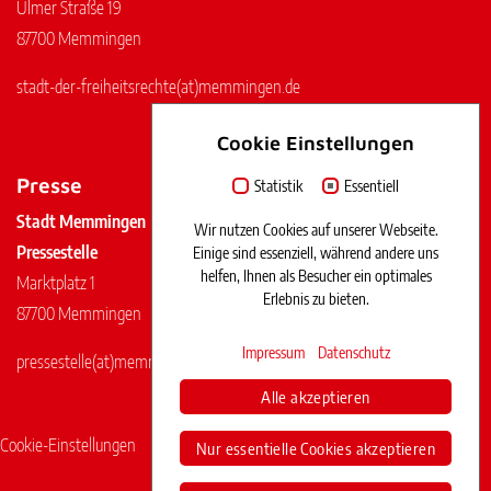
Ulmer Straße 19
87700 Memmingen
stadt-der-freiheitsrechte
(at)
memmingen.de
Cookie Einstellungen
Presse
Statistik
Essentiell
Stadt Memmingen
Wir nutzen Cookies auf unserer Webseite.
Pressestelle
Einige sind essenziell, während andere uns
helfen, Ihnen als Besucher ein optimales
Marktplatz 1
Erlebnis zu bieten.
87700 Memmingen
Impressum
Datenschutz
pressestelle
(at)
memmingen.de
Alle akzeptieren
Cookie-Einstellungen
Impressum
Datenschutz
Nur essentielle Cookies akzeptieren