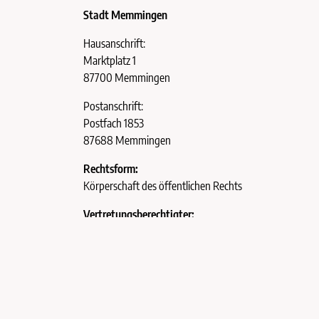
Stadt Memmingen
Hausanschrift:
Marktplatz 1
87700 Memmingen
Postanschrift:
Postfach 1853
87688 Memmingen
Rechtsform:
Körperschaft des öffentlichen Rechts
Vertretungsberechtigter:
Oberbürgermeister
Jan Rothenbacher
Marktplatz 1
87700 Memmingen
Telefax +49 8331 5433