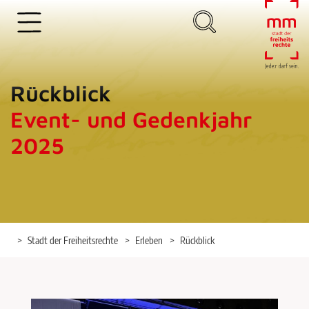
Hauptregion der Seite anspringen
Hauptnavigation der Seite anspringen
Rückblick
Event- und Gedenkjahr
2025
Stadt der Freiheitsrechte
Erleben
Rückblick