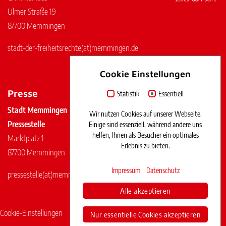
Ulmer Straße 19
87700 Memmingen
stadt-der-freiheitsrechte
(at)
memmingen.de
Cookie Einstellungen
Presse
Statistik
Essentiell
Stadt Memmingen
Wir nutzen Cookies auf unserer Webseite.
Pressestelle
Einige sind essenziell, während andere uns
helfen, Ihnen als Besucher ein optimales
Marktplatz 1
Erlebnis zu bieten.
87700 Memmingen
Impressum
Datenschutz
pressestelle
(at)
memmingen.de
Alle akzeptieren
Cookie-Einstellungen
Impressum
Datenschutz
Nur essentielle Cookies akzeptieren