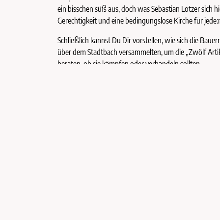
ein bisschen süß aus, doch was Sebastian Lotzer sich hi
Gerechtigkeit und eine bedingungslose Kirche für jede:
Schließlich kannst Du Dir vorstellen, wie sich die Bau
über dem Stadtbach versammelten, um die „Zwölf Arti
beraten, ob sie kämpfen oder verhandeln sollten.
Hier am Roßmarkt hast Du die Wahl: Folgt man dem B
Gassengewirr noch zur Kirche Unser Frauen, wo sich z
Oder Du gehst über den Weinmarkt zum modernen Freihei
Zurück kommst Du immer über die Fußgängerzone.