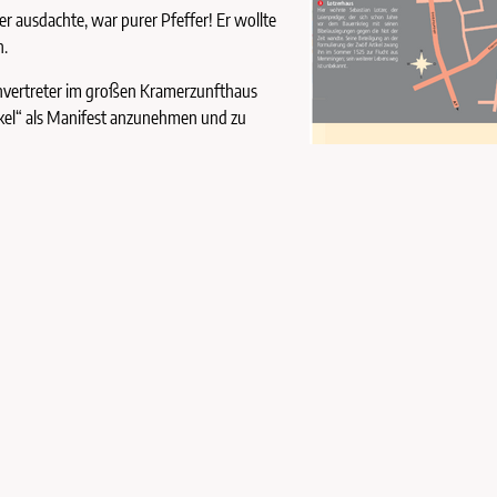
er ausdachte, war purer Pfeffer! Er wollte
n.
ernvertreter im großen Kramerzunfthaus
kel“ als Manifest anzunehmen und zu
ach, kommt man im originalen
u Weihnachten 1524 der katholische Pfarrer beim Weihrauch schwingen vo
tsbrunnen und siehst, wie fragil, aber aus robuster Substanz unsere frei
Mehr zur Kultur-Tour „
Roter Weg
“ bei der Tourist Information Memmingen